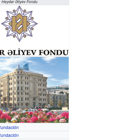
Heydər Əliyev Fondu
fundación
fundación