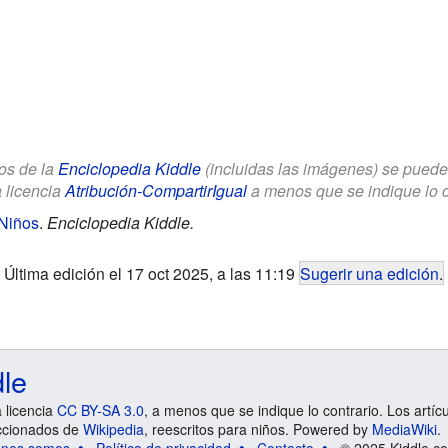
los de la
Enciclopedia Kiddle
(incluidas las imágenes) se puede u
a licencia
Atribución-CompartirIgual
a menos que se indique lo con
 Niños
.
Enciclopedia Kiddle.
Última edición el 17 oct 2025, a las 11:19
Sugerir una edición
.
dle
a licencia
CC BY-SA 3.0
, a menos que se indique lo contrario. Los artíc
ccionados de
Wikipedia
, reescritos para niños. Powered by
MediaWiki
.