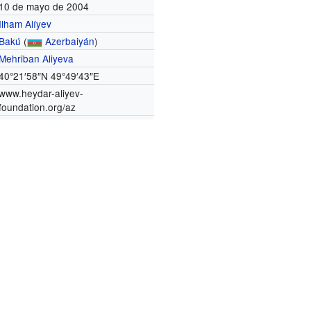
10 de mayo de 2004
Ilham Alíyev
Bakú
(
Azerbaiyán
)
Mehriban Aliyeva
40°21′58″N
49°49′43″E
www.heydar-aliyev-
foundation.org/az