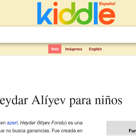
Web
Imágenes
English
eydar Alíyev para niños
(en
azerí
,
Heydər Əliyev Fondu
) es una
que no busca ganancias. Fue creada en
Fun