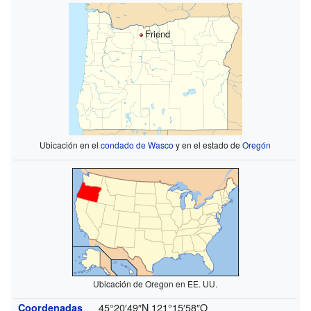
Friend
Ubicación en el
condado de Wasco
y en el estado de
Oregón
Ubicación de Oregon en EE. UU.
45°20′49″N
121°15′58″O
Coordenadas