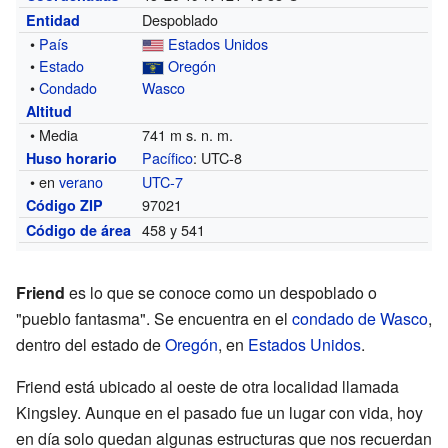
Despoblado
Entidad
•
País
Estados Unidos
•
Estado
Oregón
•
Condado
Wasco
Altitud
• Media
741 m s. n. m.
Pacífico
: UTC-8
Huso horario
• en
verano
UTC-7
97021
Código ZIP
458 y 541
Código de área
Friend
es lo que se conoce como un despoblado o
"pueblo fantasma". Se encuentra en el
condado de Wasco
,
dentro del estado de
Oregón
, en
Estados Unidos
.
Friend está ubicado al oeste de otra localidad llamada
Kingsley. Aunque en el pasado fue un lugar con vida, hoy
en día solo quedan algunas estructuras que nos recuerdan