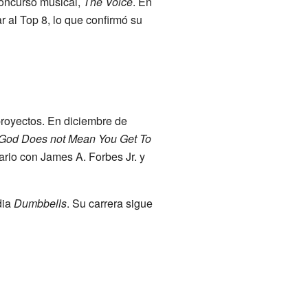
 concurso musical,
The Voice
. En
r al Top 8, lo que confirmó su
proyectos. En diciembre de
God Does not Mean You Get To
rio con James A. Forbes Jr. y
dia
Dumbbells
. Su carrera sigue