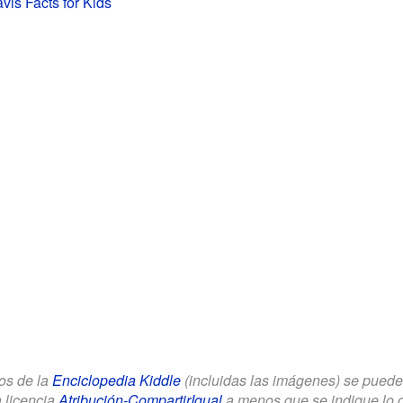
vis Facts for Kids
los de la
Enciclopedia Kiddle
(incluidas las imágenes) se puede u
a licencia
Atribución-CompartirIgual
a menos que se indique lo con