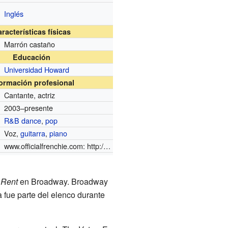
Inglés
racterísticas físicas
Marrón castaño
Educación
Universidad Howard
formación profesional
Cantante, actriz
2003–presente
R&B
dance
,
pop
Voz,
guitarra
,
piano
www.officialfrenchie.com:
http://www.OfficialFrenchie.com:
http://www.
l
Rent
en Broadway. Broadway
 fue parte del elenco durante