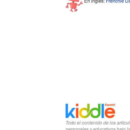
En inglés:
Frenchie Da
Todo el contenido de los artícu
personales y educativos bajo l