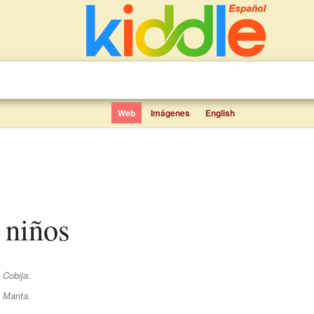
Web
Imágenes
English
a niños
 Cobija.
e Manta.