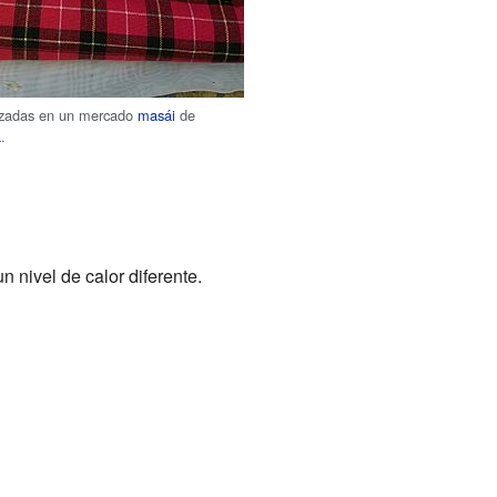
razadas en un mercado
masái
de
a
.
n nivel de calor diferente.