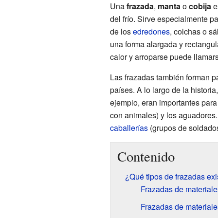
Una
frazada
,
manta
o
cobija
e
del frío. Sirve especialmente p
de los
edredones
, colchas o s
una forma alargada y rectangula
calor y arroparse puede llamars
Las frazadas también forman par
países. A lo largo de la histori
ejemplo, eran importantes para
con animales) y los aguadores.
caballerías
(grupos de soldados
Contenido
¿Qué tipos de frazadas exi
Frazadas de materiale
Frazadas de materiales