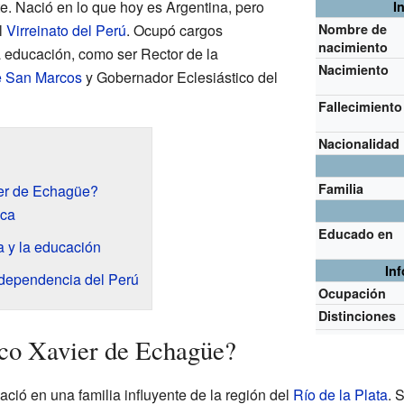
e. Nació en lo que hoy es Argentina, pero
I
l
Virreinato del Perú
. Ocupó cargos
Nombre de
nacimiento
a educación, como ser Rector de la
Nacimiento
e San Marcos
y Gobernador Eclesiástico del
Fallecimiento
Nacionalidad
Familia
ier de Echagüe?
ica
Educado en
ia y la educación
In
ndependencia del Perú
Ocupación
Distinciones
sco Xavier de Echagüe?
ció en una familia influyente de la región del
Río de la Plata
. 