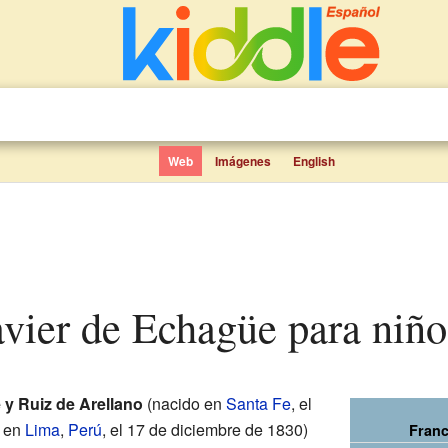
Web
Imágenes
English
avier de Echagüe para niño
y Ruiz de Arellano
(nacido en
Santa Fe
, el
o en
Lima
,
Perú
, el 17 de diciembre de 1830)
Franc