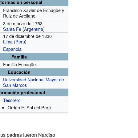
nformación personal
Francisco Xavier de Echagüe y
Ruiz de Arellano
3 de marzo de 1753
Santa Fe
(
Argentina
)
17 de diciembre de 1830
Lima
(
Perú
)
Española
Familia
Familia Echagüe
Educación
Universidad Nacional Mayor de
San Marcos
formación profesional
Tesorero
Orden El Sol del Perú
Sus padres fueron Narciso