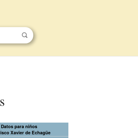
s
Datos para niños
isco Xavier de Echagüe