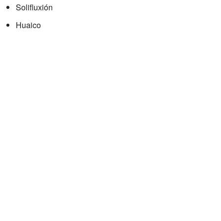
Solifluxión
Huaico