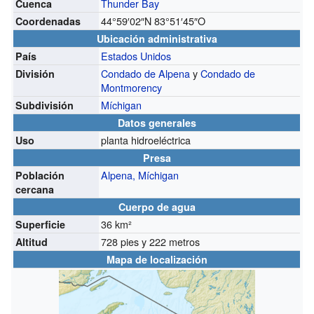
Thunder Bay
Cuenca
44°59′02″N
83°51′45″O
Coordenadas
Ubicación administrativa
Estados Unidos
País
Condado de Alpena
y
Condado de
División
Montmorency
Míchigan
Subdivisión
Datos generales
planta hidroeléctrica
Uso
Presa
Alpena, Míchigan
Población
cercana
Cuerpo de agua
36 km²
Superficie
728 pies y 222 metros
Altitud
Mapa de localización