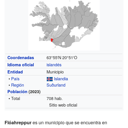
63°55′N
20°51′O
Coordenadas
islandés
Idioma oficial
Municipio
Entidad
•
País
Islandia
•
Región
Suðurland
Población
(2023)
• Total
708 hab.
Sitio web oficial
Flóahreppur
es un municipio que se encuentra en