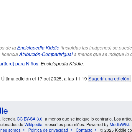
los de la
Enciclopedia Kiddle
(incluidas las imágenes) se puede u
a licencia
Atribución-CompartirIgual
a menos que se indique lo con
artford) para Niños
.
Enciclopedia Kiddle.
Última edición el 17 oct 2025, a las 11:19
Sugerir una edición
.
dle
a licencia
CC BY-SA 3.0
, a menos que se indique lo contrario. Los artíc
ccionados de
Wikipedia
, reescritos para niños. Powered by
MediaWiki
.
énes somos
Política de privacidad
Contacto
© 2025 Kiddle.co