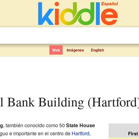
Web
Imágenes
English
nal Bank Building (Hartford
ng
, también conocido como 50
State House
tiguo e importante en el centro de
Hartford
,
Firs