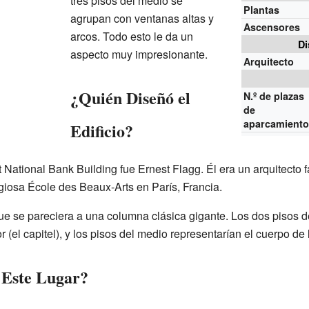
tres pisos del medio se
Plantas
agrupan con ventanas altas y
Ascensores
arcos. Todo esto le da un
Di
aspecto muy impresionante.
Arquitecto
¿Quién Diseñó el
N.º de plazas
de
aparcamient
Edificio?
st National Bank Building fue Ernest Flagg. Él era un arquitecto
igiosa École des Beaux-Arts en París, Francia.
que se pareciera a una columna clásica gigante. Los dos pisos d
or (el capitel), y los pisos del medio representarían el cuerpo de
 Este Lugar?