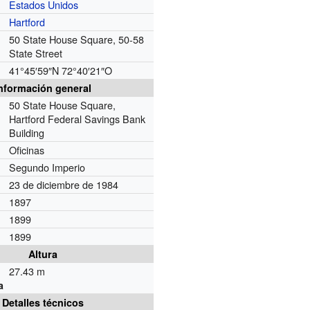
Estados Unidos
Hartford
50 State House Square, 50-58
State Street
41°45′59″N
72°40′21″O
nformación general
50 State House Square,
Hartford Federal Savings Bank
Building
Oficinas
Segundo Imperio
23 de diciembre de 1984
1897
1899
1899
Altura
27.43 m
a
Detalles técnicos