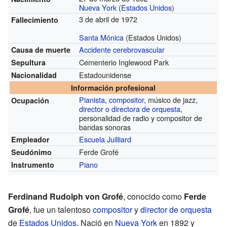
Nueva York
(
Estados Unidos
)
3 de abril de 1972
Fallecimiento
Santa Mónica
(Estados Unidos)
Accidente cerebrovascular
Causa de muerte
Cementerio Inglewood Park
Sepultura
Estadounidense
Nacionalidad
Información profesional
Pianista
,
compositor
, músico de jazz,
Ocupación
director o directora de orquesta
,
personalidad de radio y compositor de
bandas sonoras
Escuela Juilliard
Empleador
Ferde Grofé
Seudónimo
Piano
Instrumento
Ferdinand Rudolph von Grofé
, conocido como
Ferde
Grofé
, fue un talentoso
compositor
y
director de orquesta
de
Estados Unidos
. Nació en
Nueva York
en 1892 y