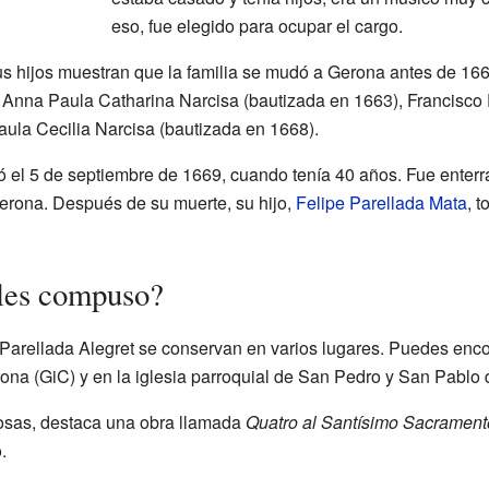
eso, fue elegido para ocupar el cargo.
us hijos muestran que la familia se mudó a Gerona antes de 1663
os, Anna Paula Catharina Narcisa (bautizada en 1663), Francisco
aula Cecilia Narcisa (bautizada en 1668).
ció el 5 de septiembre de 1669, cuando tenía 40 años. Fue enter
erona. Después de su muerte, su hijo,
Felipe Parellada Mata
, 
les compuso?
Parellada Alegret se conservan en varios lugares. Puedes enco
rona (GiC) y en la iglesia parroquial de San Pedro y San Pablo
iosas, destaca una obra llamada
Quatro al Santísimo Sacrament
.