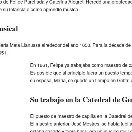
ijo de Felipe Parellada y Caterina Alegret. Heredó una propied
e su infancia o cómo aprendió música.
usical
aría Mata Llanussa alrededor del año 1650. Para la década de 
651.
En 1661, Felipe ya trabajaba como maestro de c
Es posible que al principio fuera un puesto temp
su esposa, María, se quedó un tiempo en Geltrú 
Su trabajo en la Catedral de G
El puesto de maestro de capilla en la Catedral 
El maestro anterior, José Mestres, se había jubi
estaba casado y tenía hijos, era un músico muy c