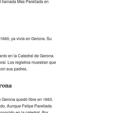
ad llamada Mas Parellada en
1660, ya vivía en Gerona. Su
anto en la Catedral de Gerona.
oral. Los registros muestran que
con sus padres.
erona
de Gerona quedó libre en 1663.
lado. Aunque Felipe Parellada
onocido en la catedral. Por