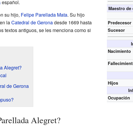
a
español.
Maestro de 
n su hijo,
Felipe Parellada Mata
. Su hijo
 en la
Catedral de Gerona
desde 1669 hasta
Predecesor
os textos antiguos, se les menciona como si
Sucesor
Nacimiento
Fallecimien
a Alegret?
ical
Hijos
dral de Gerona
In
Ocupación
mpuso?
Parellada Alegret?