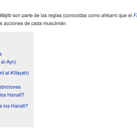
Wajib
son parte de las reglas (conocidas como
ahkam
) que el
F
 las acciones de cada musulmán.
s
 al-Ayn)
d al-Kifayah)
stinciones
los Hanafí?
a los Hanafí?