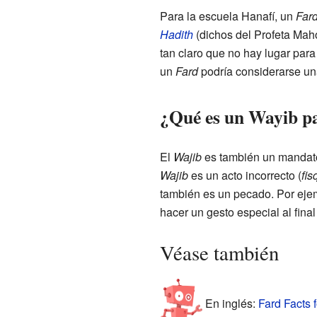
Para la escuela Hanafí, un
Far
Hadith
(dichos del Profeta Mah
tan claro que no hay lugar par
un
Fard
podría considerarse una
¿Qué es un Wayib pa
El
Wajib
es también un mandato 
Wajib
es un acto incorrecto (
fis
también es un pecado. Por ejem
hacer un gesto especial al final
Véase también
En inglés:
Fard Facts f