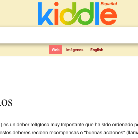
Web
Imágenes
English
ños
h
) es un deber religioso muy importante que ha sido ordenado p
stos deberes reciben recompensas o "buenas acciones" (lla