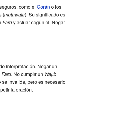
 seguros, como el
Corán
o los
 (
mutawatir
). Su significado es
un
Fard
y actuar según él. Negar
de interpretación. Negar un
n
Fard
. No cumplir un
Wajib
o se invalida, pero es necesario
etir la oración.