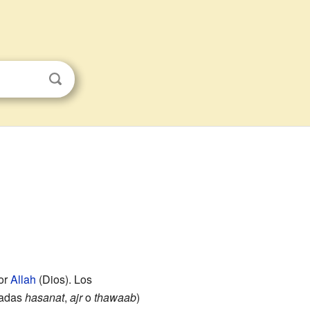
or
Allah
(Dios). Los
madas
hasanat
,
ajr
o
thawaab
)