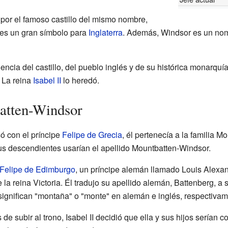
por el famoso castillo del mismo nombre,
o es un gran símbolo para
Inglaterra
. Además, Windsor es un nom
ncia del castillo, del pueblo inglés y de su histórica monarquía.
. La reina
Isabel II
lo heredó.
batten-Windsor
ó con el príncipe
Felipe de Grecia
, él pertenecía a la familia M
s descendientes usarían el apellido Mountbatten-Windsor.
Felipe de Edimburgo
, un príncipe alemán llamado Louis Alexa
la reina Victoria. Él tradujo su apellido alemán, Battenberg, a 
significan "montaña" o "monte" en alemán e inglés, respectivam
de subir al trono, Isabel II decidió que ella y sus hijos serían