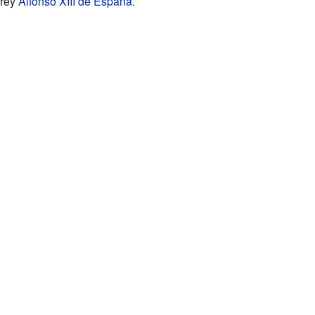
 rey
Alfonso XIII de España
.