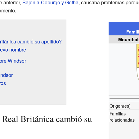
 anterior,
Sajonia-Coburgo y Gotha
, causaba problemas porqu
omento.
Famil
Mountbat
ritánica cambió su apellido?
uevo nombre
mbre Windsor
indsor
ros
Origen(es)
Familias
a Real Británica cambió su
relacionadas