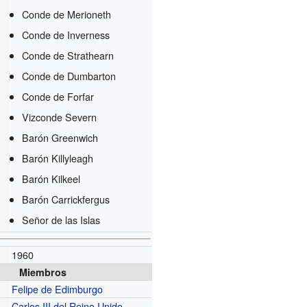
Conde de Merioneth
Conde de Inverness
Conde de Strathearn
Conde de Dumbarton
Conde de Forfar
Vizconde Severn
Barón Greenwich
Barón Killyleagh
Barón Kilkeel
Barón Carrickfergus
Señor de las Islas
1960
Miembros
Felipe de Edimburgo
Carlos III del Reino Unido