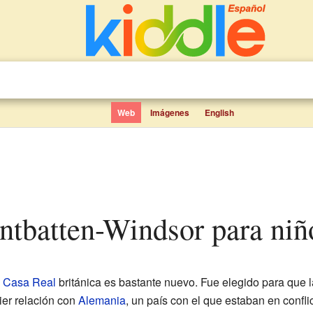
Web
Imágenes
English
ntbatten-Windsor para niñ
a
Casa Real
británica es bastante nuevo. Fue elegido para que l
uier relación con
Alemania
, un país con el que estaban en confli