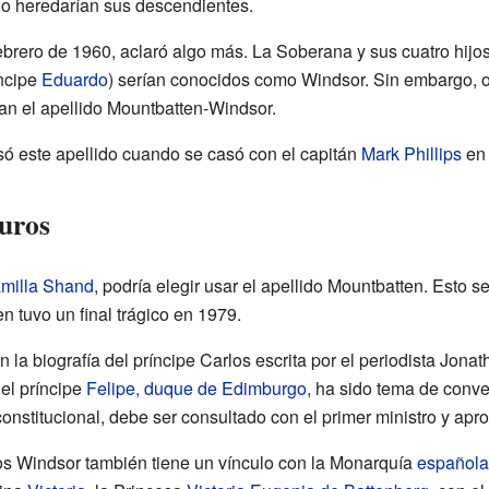
 lo heredarían sus descendientes.
febrero de 1960, aclaró algo más. La Soberana y sus cuatro hijos
íncipe
Eduardo
) serían conocidos como Windsor. Sin embargo, ot
ían el apellido Mountbatten-Windsor.
ó este apellido cuando se casó con el capitán
Mark Phillips
en 
turos
milla Shand
, podría elegir usar el apellido Mountbatten. Esto s
en tuvo un final trágico en 1979.
 la biografía del príncipe Carlos escrita por el periodista Jona
el príncipe
Felipe, duque de Edimburgo
, ha sido tema de conver
onstitucional, debe ser consultado con el primer ministro y apr
s Windsor también tiene un vínculo con la Monarquía
española