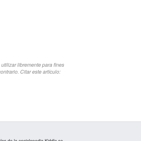
tilizar libremente para fines
trario. Citar este artículo:
ulos de la enciclopedia Kiddle se