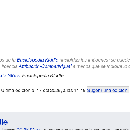
los de la
Enciclopedia Kiddle
(incluidas las imágenes) se puede u
a licencia
Atribución-CompartirIgual
a menos que se indique lo con
ara Niños
.
Enciclopedia Kiddle.
Última edición el 17 oct 2025, a las 11:19
Sugerir una edición
.
dle
a licencia
CC BY-SA 3.0
, a menos que se indique lo contrario. Los artíc