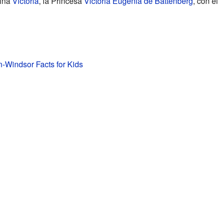
eina
Victoria
, la Princesa
Victoria Eugenia de Battenberg
, con el
-Windsor Facts for Kids