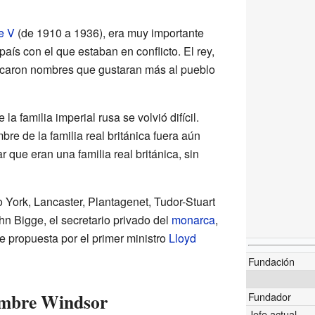
e V
(de 1910 a 1936), era muy importante
 país con el que estaban en conflicto. El rey,
uscaron nombres que gustaran más al pueblo
la familia imperial rusa se volvió difícil.
re de la familia real británica fuera aún
 que eran una familia real británica, sin
York, Lancaster, Plantagenet, Tudor-Stuart
ohn Bigge, el secretario privado del
monarca
,
ue propuesta por el primer ministro
Lloyd
Fundación
nombre Windsor
Fundador
Jefe actual