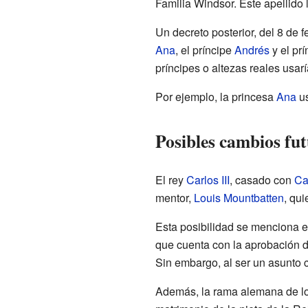
Familia Windsor. Este apellido
Un decreto posterior, del 8 de 
Ana
, el príncipe
Andrés
y el pr
príncipes o altezas reales usar
Por ejemplo, la princesa
Ana
us
Posibles cambios fu
El rey
Carlos III
, casado con
Ca
mentor,
Louis Mountbatten
, qui
Esta posibilidad se menciona en
que cuenta con la aprobación d
Sin embargo, al ser un asunto c
Además, la rama alemana de lo