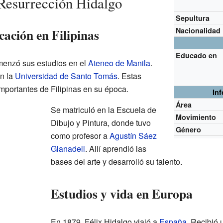
 Resurrección Hidalgo
Sepultura
ación en Filipinas
Nacionalidad
Educado en
menzó sus estudios en el
Ateneo de Manila
.
n la
Universidad de Santo Tomás
. Estas
mportantes de Filipinas en su época.
In
Área
Se matriculó en la Escuela de
Movimiento
Dibujo y Pintura, donde tuvo
Género
como profesor a
Agustín Sáez
Glanadell
. Allí aprendió las
bases del arte y desarrolló su talento.
Estudios y vida en Europa
En 1879, Félix Hidalgo viajó a
España
. Recibió