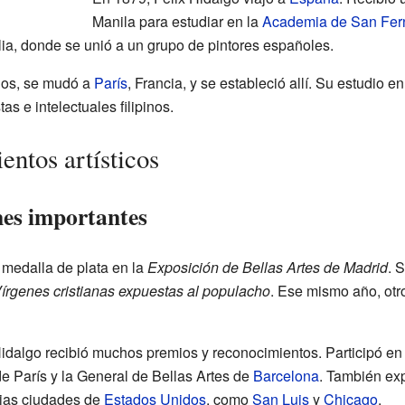
Manila para estudiar en la
Academia de San Fe
talia, donde se unió a un grupo de pintores españoles.
ios, se mudó a
París
, Francia, y se estableció allí. Su estudio e
s e intelectuales filipinos.
entos artísticos
nes importantes
 medalla de plata en la
Exposición de Bellas Artes de Madrid
. 
írgenes cristianas expuestas al populacho
. Ese mismo año, otro 
x Hidalgo recibió muchos premios y reconocimientos. Participó e
e París y la General de Bellas Artes de
Barcelona
. También exp
ias ciudades de
Estados Unidos
, como
San Luis
y
Chicago
.