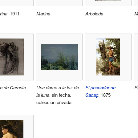
rina
, 1911
Marina
Arboleda
M
io de Caronte
Una dama a la luz de
El pescador de
P
la luna
, sin fecha,
Sacag
, 1875
colección privada