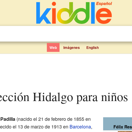
Web
Imágenes
English
rección Hidalgo para niños
Padilla
(nacido el 21 de febrero de 1855 en
lecido el 13 de marzo de 1913 en
Barcelona
,
Félix Res