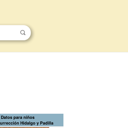
Datos para niños
urrección Hidalgo y Padilla