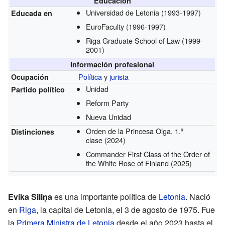
Educación
Universidad de Letonia
(1993-1997)
Educada en
EuroFaculty
(1996-1997)
Riga Graduate School of Law
(1999-
2001)
Información profesional
Política
y
jurista
Ocupación
Unidad
Partido político
Reform Party
Nueva Unidad
Orden de la Princesa Olga, 1.ª
Distinciones
clase
(2024)
Commander First Class of the Order of
the White Rose of Finland
(2025)
Evika Siliņa
es una importante política de
Letonia
. Nació
en
Riga
, la capital de Letonia, el 3 de agosto de 1975. Fue
la
Primera Ministra de Letonia
desde el año 2023 hasta el