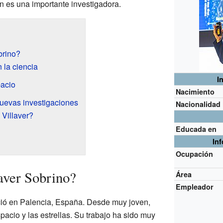
n es una importante investigadora.
brino?
 la ciencia
I
pacio
Nacimiento
uevas investigaciones
Nacionalidad
Villaver?
Educada en
l
In
Ocupación
aver Sobrino?
Área
Empleador
ció en Palencia, España. Desde muy joven,
pacio y las estrellas. Su trabajo ha sido muy