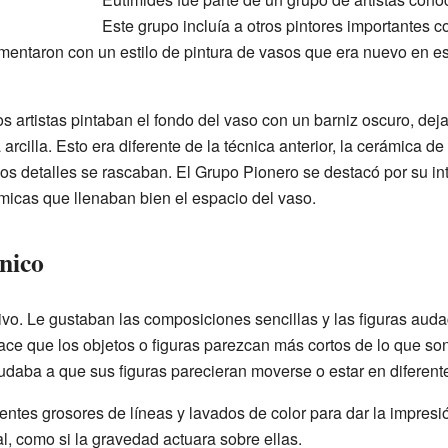
Este grupo incluía a otros pintores importantes c
mentaron con un estilo de pintura de vasos que era nuevo en 
los artistas pintaban el fondo del vaso con un barniz oscuro, deja
 arcilla. Esto era diferente de la técnica anterior, la cerámica d
los detalles se rascaban. El Grupo Pionero se destacó por su in
micas que llenaban bien el espacio del vaso.
Único
ntivo. Le gustaban las composiciones sencillas y las figuras au
ace que los objetos o figuras parezcan más cortos de lo que so
udaba a que sus figuras parecieran moverse o estar en diferent
ntes grosores de líneas y lavados de color para dar la impresió
l, como si la gravedad actuara sobre ellas.