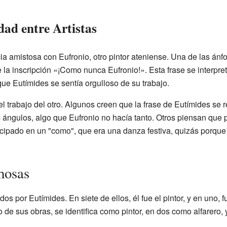
dad entre Artistas
a amistosa con Eufronio, otro pintor ateniense. Una de las án
ne la inscripción «¡Como nunca Eufronio!». Esta frase se interp
ue Eutímides se sentía orgulloso de su trabajo.
 trabajo del otro. Algunos creen que la frase de Eutímides se r
s ángulos, algo que Eufronio no hacía tanto. Otros piensan que 
icipado en un "como", que era una danza festiva, quizás porque
mosas
 por Eutímides. En siete de ellos, él fue el pintor, y en uno, fu
co de sus obras, se identifica como pintor, en dos como alfarer