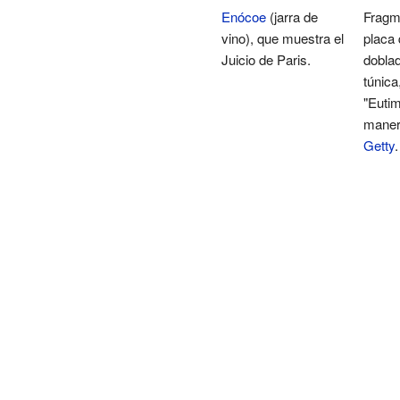
Enócoe
(jarra de
Fragm
vino), que muestra el
placa 
Juicio de Paris.
doblad
túnica
"Eutim
maner
Getty
.