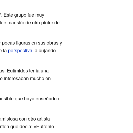
". Este grupo fue muy
fue maestro de otro pintor de
r pocas figuras en sus obras y
e la
perspectiva
, dibujando
as. Eutímides tenía una
 se interesaban mucho en
s posible que haya enseñado o
mistosa con otro artista
rtida que decía: «Eufronio