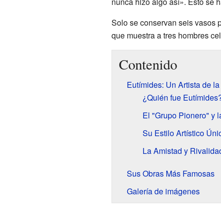
nunca hizo algo así». Esto se h
Solo se conservan seis vasos 
que muestra a tres hombres ce
Contenido
Eutímides: Un Artista de l
¿Quién fue Eutímides
El "Grupo Pionero" y 
Su Estilo Artístico Úni
La Amistad y Rivalidad
Sus Obras Más Famosas
Galería de imágenes