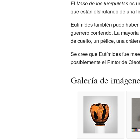
El
Vaso de los juerguistas
es un
que están disfrutando de una fi
Eutímides también pudo haber p
guerrero corriendo. La mayoría 
de cuello, un pélice, una cráter
Se cree que Eutímides fue maes
posiblemente el Pintor de Cleofr
Galería de imágen