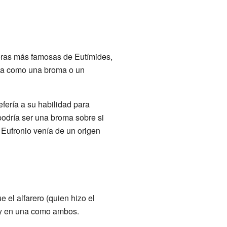
foras más famosas de Eutímides,
reta como una broma o un
efería a su habilidad para
podría ser una broma sobre si
 Eufronio venía de un origen
e el alfarero (quien hizo el
o, y en una como ambos.