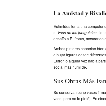
La Amistad y Rivali
Eutímides tenía una competenci
el
Vaso de los juerguistas
, tie
desafío a Eufronio, mostrando q
Ambos pintores conocían bien el
dibujar figuras desde diferente
Eufronio alguna vez había part
social más humilde.
Sus Obras Más Fa
Se conservan ocho vasos firmados
vaso, pero no lo pintó). En cin