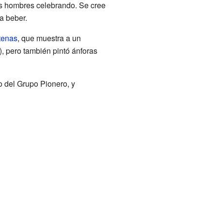
es hombres celebrando. Se cree
ra beber.
tenas
, que muestra a un
), pero también pintó ánforas
o del Grupo Pionero, y