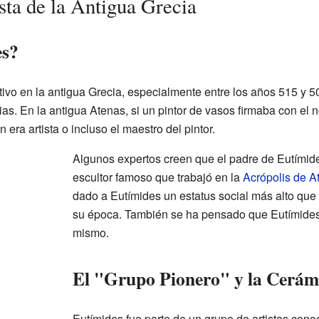
sta de la Antigua Grecia
es?
tivo en la antigua Grecia, especialmente entre los años 515 y 5
ias. En la antigua Atenas, si un pintor de vasos firmaba con e
 era artista o incluso el maestro del pintor.
Algunos expertos creen que el padre de Eutímide
escultor famoso que trabajó en la
Acrópolis de A
dado a Eutímides un estatus social más alto que 
su época. También se ha pensado que Eutímides 
mismo.
El "Grupo Pionero" y la Cerám
Eutímides fue parte de un grupo de artistas con