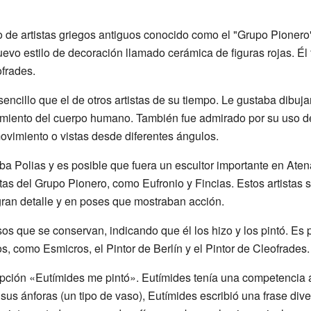
o de artistas griegos antiguos conocido como el "Grupo Pionero
vo estilo de decoración llamado cerámica de figuras rojas. Él 
ofrades.
sencillo que el de otros artistas de su tiempo. Le gustaba dibuja
imiento del cuerpo humano. También fue admirado por su uso d
ovimiento o vistas desde diferentes ángulos.
ba Polias y es posible que fuera un escultor importante en Aten
stas del Grupo Pionero, como Eufronio y Fincias. Estos artistas
ran detalle y en poses que mostraban acción.
sos que se conservan, indicando que él los hizo y los pintó. E
os, como Esmicros, el Pintor de Berlín y el Pintor de Cleofrades.
ripción «Eutímides me pintó». Eutímides tenía una competencia a
sus ánforas (un tipo de vaso), Eutímides escribió una frase dive