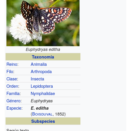
Euphydryas editha
Taxonomía
Reino
:
Animalia
Filo
:
Arthropoda
Clase
:
Insecta
Orden
:
Lepidoptera
Familia
:
Nymphalidae
Género
:
Euphydryas
Especie
:
E. editha
(
Boisduval
, 1852)
Subspecies
Según texto