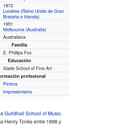
1872
Londres
(
Reino Unido de Gran
Bretaña e Irlanda
)
1951
Melbourne
(
Australia
)
Australiana
Familia
E. Phillips Fox
Educación
Slade School of Fine Art
formación profesional
Pintora
Impresionismo
la
Guildhall School of Music
.
sta Henry Tonks entre 1898 y