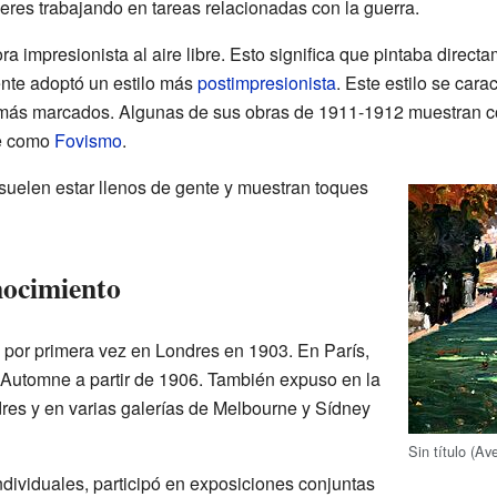
eres trabajando en tareas relacionadas con la guerra.
impresionista al aire libre. Esto significa que pintaba directam
nte adoptó un estilo más
postimpresionista
. Este estilo se car
r más marcados. Algunas de sus obras de 1911-1912 muestran c
ce como
Fovismo
.
suelen estar llenos de gente y muestran toques
nocimiento
o por primera vez en Londres en 1903. En París,
'Automne a partir de 1906. También expuso en la
es y en varias galerías de Melbourne y Sídney
Sin título (A
ividuales, participó en exposiciones conjuntas