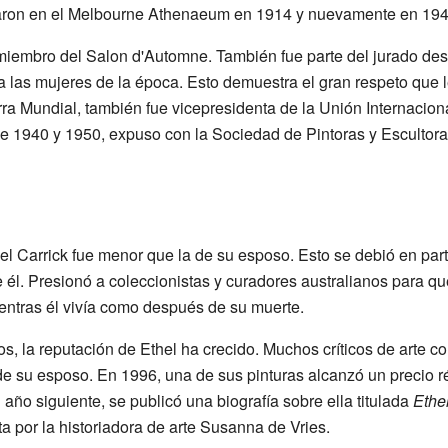
zaron en el Melbourne Athenaeum en 1914 y nuevamente en 194
 miembro del Salon d'Automne. También fue parte del jurado de
las mujeres de la época. Esto demuestra el gran respeto que le
ra Mundial, también fue vicepresidenta de la Unión Internacional
de 1940 y 1950, expuso con la Sociedad de Pintoras y Escultor
hel Carrick fue menor que la de su esposo. Esto se debió en par
e él. Presionó a coleccionistas y curadores australianos para q
entras él vivía como después de su muerte.
s, la reputación de Ethel ha crecido. Muchos críticos de arte c
de su esposo. En 1996, una de sus pinturas alcanzó un precio 
 año siguiente, se publicó una biografía sobre ella titulada
Ethel
ita por la historiadora de arte Susanna de Vries.