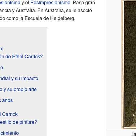
esionismo
y el
Posimpresionismo
. Pasó gran
ancia y Australia. En Australia, se le asoció
ido como la Escuela de Heidelberg.
ox
n de Ethel Carrick?
io
dial y su impacto
 y su propio arte
s años
l Carrick
stilo de pintura?
ocimiento
I