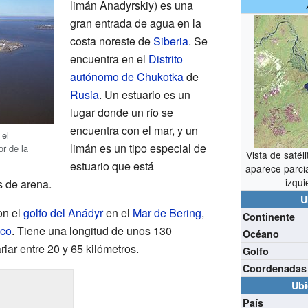
limán Anadyrskiy) es una
gran entrada de agua en la
costa noreste de
Siberia
. Se
encuentra en el
Distrito
autónomo de Chukotka
de
Rusia
. Un estuario es un
lugar donde un río se
encuentra con el mar, y un
 el
limán es un tipo especial de
or de la
Vista de satéli
estuario que está
aparece parcia
izqui
s de arena.
U
on el
golfo del Anádyr
en el
Mar de Bering
,
Continente
ico
. Tiene una longitud de unos 130
Océano
iar entre 20 y 65 kilómetros.
Golfo
Coordenadas
Ubi
País