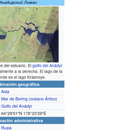
Анадырский Лиман
te del estuario. El
golfo del Anádyr
lmente a la derecha. El lago de la
erda es el lago Krasnoye.
bicación geográfica
Asia
Mar de Bering
(
océano Ártico
)
Golfo del Anádyr
64°29′51″N
178°23′29″E
cación administrativa
Rusia