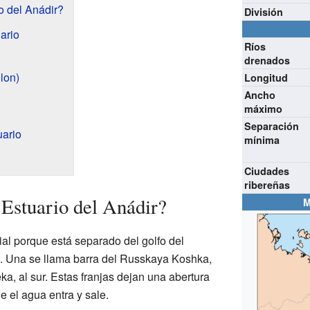
o del Anádir?
División
ario
Ríos
drenados
lon)
Longitud
Ancho
máximo
Separación
ario
mínima
Ciudades
ribereñas
Estuario del Anádir?
M
ial porque está separado del golfo del
ra. Una se llama barra del Russkaya Koshka,
eka, al sur. Estas franjas dejan una abertura
 el agua entra y sale.