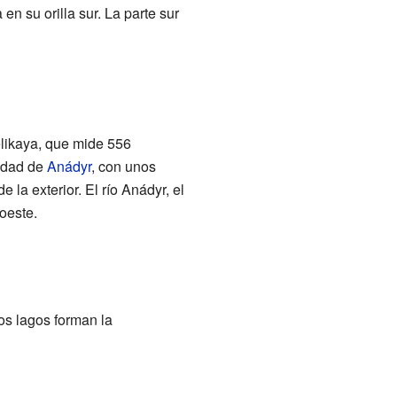
n su orilla sur. La parte sur
elikaya, que mide 556
iudad de
Anádyr
, con unos
 la exterior. El río Anádyr, el
oeste.
tos lagos forman la