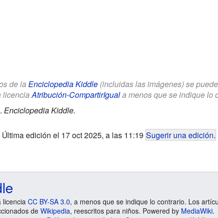
los de la
Enciclopedia Kiddle
(incluidas las imágenes) se puede u
a licencia
Atribución-CompartirIgual
a menos que se indique lo con
.
Enciclopedia Kiddle.
Última edición el 17 oct 2025, a las 11:19
Sugerir una edición
.
dle
a licencia
CC BY-SA 3.0
, a menos que se indique lo contrario. Los artíc
ccionados de
Wikipedia
, reescritos para niños. Powered by
MediaWiki
.