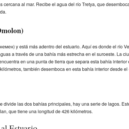
ás cercana al mar. Recibe el agua del río Tretya, que desemboca e
da.
Omolon)
емен) y está más adentro del estuario. Aquí es donde el río V
 aguas a través de una bahía más estrecha en el suroeste. La c
cuentra en una punta de tierra que separa esta bahía interior de
kilómetros, también desemboca en esta bahía interior desde el 
ue divide las dos bahías principales, hay una serie de lagos. Es
n, que tiene una longitud de 426 kilómetros.
al Estuario