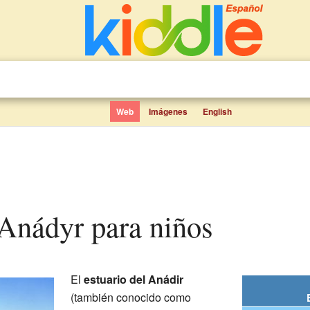
Web
Imágenes
English
l Anádyr para niños
El
estuario del Anádir
(también conocido como