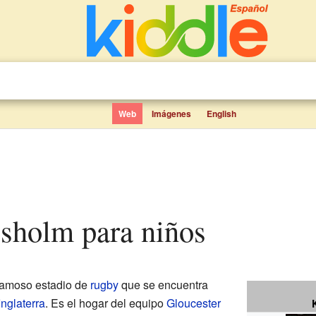
Web
Imágenes
English
gsholm para niños
famoso estadio de
rugby
que se encuentra
Inglaterra
. Es el hogar del equipo
Gloucester