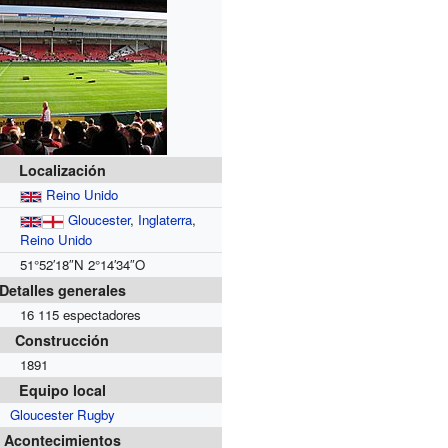
Localización
Reino Unido
Gloucester
,
Inglaterra
,
Reino Unido
51°52′18″N
2°14′34″O
Detalles generales
16 115 espectadores
Construcción
1891
Equipo local
Gloucester Rugby
Acontecimientos