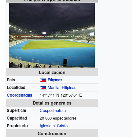
Localización
País
Filipinas
Localidad
Manila
,
Filipinas
Coordenadas
14°47′41″N
120°57′04″E
Detalles generales
Superficie
Césped natural
Capacidad
20 000 espectadores
Propietario
Iglesia ni Cristo
Construcción