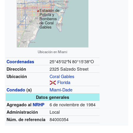
Estación de
Policía y
Bomberos
de Coral
Gables
Ubicación en Miami
25°45′02″N
80°15′38″O
Coordenadas
2325 Salzedo Street
Dirección
Coral Gables
Ubicación
Florida
Miami-Dade
Condado
(s)
Datos generales
6 de noviembre de 1984
Agregado al
NRHP
Local
Administración
84000354
Núm. de referencia