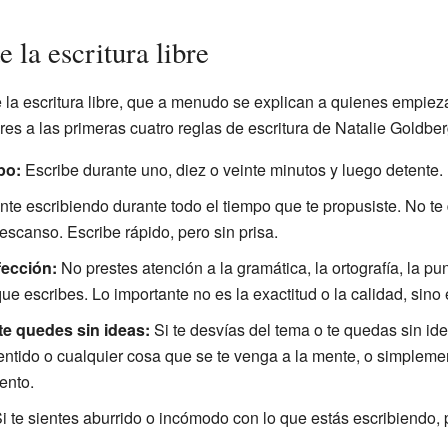
 la escritura libre
 la escritura libre, que a menudo se explican a quienes empiez
ares a las primeras cuatro reglas de escritura de Natalie Goldber
po:
Escribe durante uno, diez o veinte minutos y luego detente.
te escribiendo durante todo el tiempo que te propusiste. No te 
escanso. Escribe rápido, pero sin prisa.
fección:
No prestes atención a la gramática, la ortografía, la punt
e escribes. Lo importante no es la exactitud o la calidad, sino e
e quedes sin ideas:
Si te desvías del tema o te quedas sin ide
sentido o cualquier cosa que se te venga a la mente, o simpleme
ento.
i te sientes aburrido o incómodo con lo que estás escribiendo, 