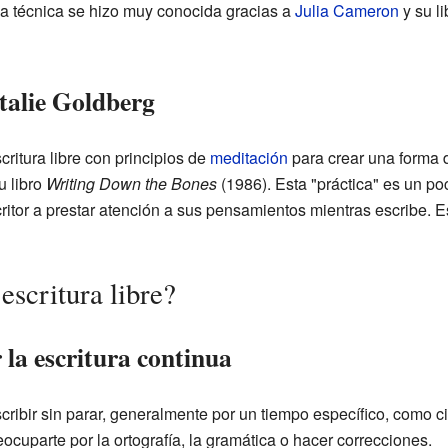
la técnica se hizo muy conocida gracias a
Julia Cameron
y su l
talie Goldberg
ritura libre con principios de
meditación
para crear una forma d
u libro
Writing Down the Bones
(1986). Esta "práctica" es un poco
critor a prestar atención a sus pensamientos mientras escribe. 
escritura libre?
 la escritura continua
escribir sin parar, generalmente por un tiempo específico, como c
ocuparte por la ortografía, la gramática o hacer correcciones.