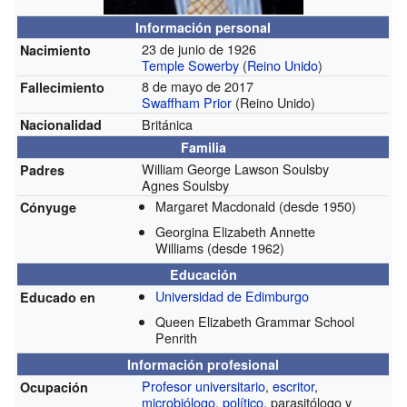
Información personal
23 de junio de 1926
Nacimiento
Temple Sowerby
(
Reino Unido
)
8 de mayo de 2017
Fallecimiento
Swaffham Prior
(Reino Unido)
Británica
Nacionalidad
Familia
William George Lawson Soulsby
Padres
Agnes Soulsby
Margaret Macdonald
(desde 1950)
Cónyuge
Georgina Elizabeth Annette
Williams
(desde 1962)
Educación
Universidad de Edimburgo
Educado en
Queen Elizabeth Grammar School
Penrith
Información profesional
Profesor universitario
,
escritor
,
Ocupación
microbiólogo
,
político
, parasitólogo y