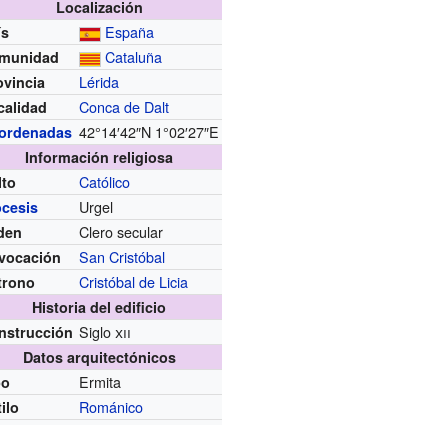
Localización
España
ís
Cataluña
munidad
Lérida
ovincia
Conca de Dalt
calidad
42°14′42″N
1°02′27″E
ordenadas
Información religiosa
Católico
lto
Urgel
ócesis
Clero secular
den
San Cristóbal
vocación
Cristóbal de Licia
trono
Historia del edificio
Siglo
xii
nstrucción
Datos arquitectónicos
Ermita
po
Románico
ilo