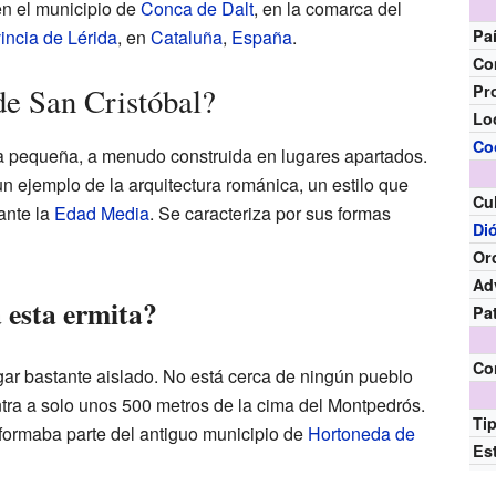
en el municipio de
Conca de Dalt
, en la comarca del
incia de Lérida
, en
Cataluña
,
España
.
Pa
Co
de San Cristóbal?
Pr
Lo
Co
sia pequeña, a menudo construida en lugares apartados.
n ejemplo de la arquitectura románica, un estilo que
Cu
ante la
Edad Media
. Se caracteriza por sus formas
Di
Or
Ad
 esta ermita?
Pa
Co
gar bastante aislado. No está cerca de ningún pueblo
tra a solo unos 500 metros de la cima del Montpedrós.
Ti
 formaba parte del antiguo municipio de
Hortoneda de
Est