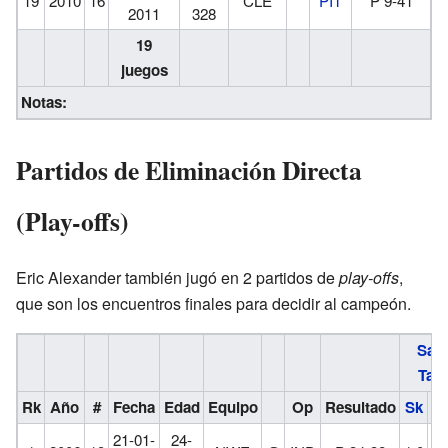
19
2010
16
CLE
PIT
P 9-41
2011
328
19
juegos
Notas:
Partidos de Eliminación Directa
(Play-offs)
Eric Alexander también jugó en 2 partidos de
play-offs
,
que son los encuentros finales para decidir al campeón.
Sac
Tack
Rk
Año
#
Fecha
Edad
Equipo
Op
Resultado
Sk
Tk
21-01-
24-