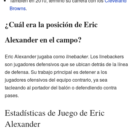
También en 2010, terminó su carrera con los
Cleveland
Browns
.
¿Cuál era la posición de Eric
Alexander en el campo?
Eric Alexander jugaba como
linebacker
. Los linebackers
son jugadores defensivos que se ubican detrás de la línea
de defensa. Su trabajo principal es detener a los
jugadores ofensivos del equipo contrario, ya sea
tacleando al portador del balón o defendiendo contra
pases.
Estadísticas de Juego de Eric
Alexander