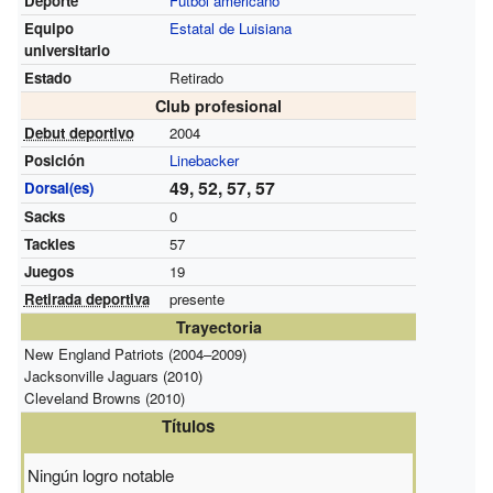
Deporte
Fútbol americano
Equipo
Estatal de Luisiana
universitario
Estado
Retirado
Club profesional
Debut deportivo
2004
Posición
Linebacker
49, 52, 57, 57
Dorsal(es)
Sacks
0
Tackles
57
Juegos
19
Retirada deportiva
presente
Trayectoria
New England Patriots (2004–2009)
Jacksonville Jaguars (2010)
Cleveland Browns (2010)
Títulos
Ningún logro notable