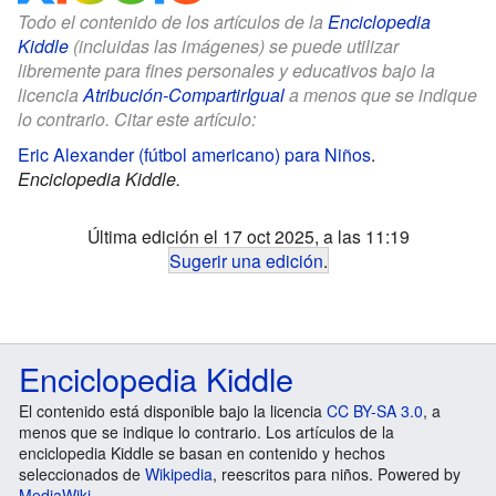
Todo el contenido de los artículos de la
Enciclopedia
Kiddle
(incluidas las imágenes) se puede utilizar
libremente para fines personales y educativos bajo la
licencia
Atribución-CompartirIgual
a menos que se indique
lo contrario. Citar este artículo:
Eric Alexander (fútbol americano) para Niños
.
Enciclopedia Kiddle.
Última edición el 17 oct 2025, a las 11:19
Sugerir una edición
.
Enciclopedia Kiddle
El contenido está disponible bajo la licencia
CC BY-SA 3.0
, a
menos que se indique lo contrario. Los artículos de la
enciclopedia Kiddle se basan en contenido y hechos
seleccionados de
Wikipedia
, reescritos para niños. Powered by
MediaWiki
.