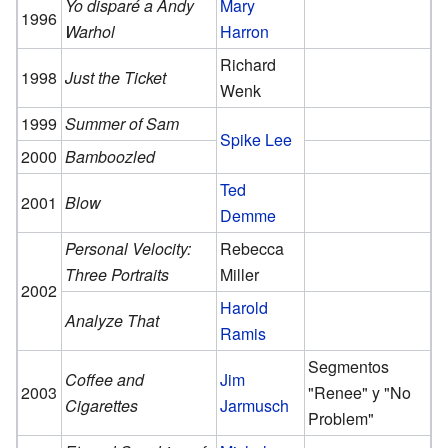
Yo disparé a Andy
Mary
1996
Warhol
Harron
Richard
1998
Just the Ticket
Wenk
1999
Summer of Sam
Spike Lee
2000
Bamboozled
Ted
2001
Blow
Demme
Personal Velocity:
Rebecca
Three Portraits
Miller
2002
Harold
Analyze That
Ramis
Segmentos
Coffee and
Jim
2003
"Renee" y "No
Cigarettes
Jarmusch
Problem"