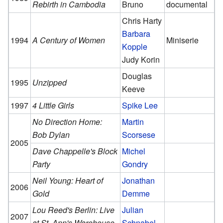
Rebirth in Cambodia
Bruno
documental
Chris Harty
Barbara
1994
A Century of Women
Miniserie
Kopple
Judy Korin
Douglas
1995
Unzipped
Keeve
1997
4 Little Girls
Spike Lee
No Direction Home:
Martin
Bob Dylan
Scorsese
2005
Dave Chappelle's Block
Michel
Party
Gondry
Neil Young: Heart of
Jonathan
2006
Gold
Demme
Lou Reed's Berlin: Live
Julian
2007
at St. Ann's Warehouse
Schnabel