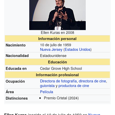
Ellen Kuras en 2008
Información personal
10 de julio de 1959
Nacimiento
Nueva Jersey
(
Estados Unidos
)
Estadounidense
Nacionalidad
Educación
Cedar Grove High School
Educada en
Información profesional
Directora de fotografía
,
directora de cine
,
Ocupación
guionista
y
productora de cine
Película
Área
Premio Cristal
(2024)
Distinciones
Ellen Kuras
(nacida el 10 de julio de 1959 en
Nueva