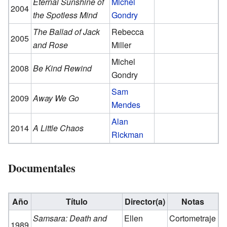
Eternal Sunshine of
Michel
2004
the Spotless Mind
Gondry
The Ballad of Jack
Rebecca
2005
and Rose
Miller
Michel
2008
Be Kind Rewind
Gondry
Sam
2009
Away We Go
Mendes
Alan
2014
A Little Chaos
Rickman
Documentales
Año
Título
Director(a)
Notas
Samsara: Death and
Ellen
Cortometraje
1989