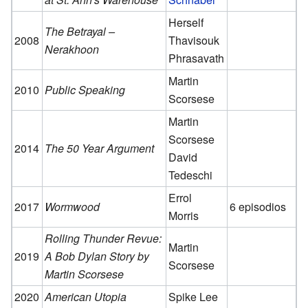
Herself
The Betrayal –
2008
Thavisouk
Nerakhoon
Phrasavath
Martin
2010
Public Speaking
Scorsese
Martin
Scorsese
2014
The 50 Year Argument
David
Tedeschi
Errol
2017
Wormwood
6 episodios
Morris
Rolling Thunder Revue:
Martin
2019
A Bob Dylan Story by
Scorsese
Martin Scorsese
2020
American Utopia
Spike Lee