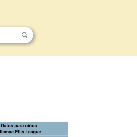
Datos para niños
llamae Ellis League