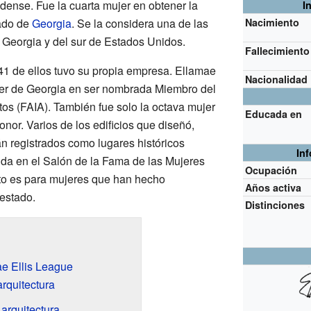
ense. Fue la cuarta mujer en obtener la
I
tado de
Georgia
. Se la considera una de las
Nacimiento
 Georgia y del sur de Estados Unidos.
Fallecimiento
41 de ellos tuvo su propia empresa. Ellamae
Nacionalidad
jer de Georgia en ser nombrada Miembro del
tos (FAIA). También fue solo la octava mujer
Educada en
honor. Varios de los edificios que diseñó,
án registrados como lugares históricos
In
uida en el Salón de la Fama de las Mujeres
Ocupación
to es para mujeres que han hecho
Años activa
 estado.
Distinciones
ae Ellis League
rquitectura
arquitectura