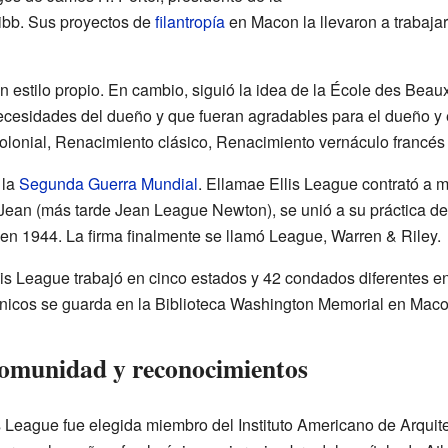
ibb. Sus proyectos de
filantropía
en Macon la llevaron a trabaja
 estilo propio. En cambio, siguió la idea de la École des Beaux
 necesidades del dueño y que fueran agradables para el dueño y e
colonial, Renacimiento clásico, Renacimiento vernáculo francé
 la
Segunda Guerra Mundial
. Ellamae Ellis League contrató a 
, Jean (más tarde Jean League Newton), se unió a su práctica d
n 1944. La firma finalmente se llamó League, Warren & Riley.
lis League trabajó en cinco estados y 42 condados diferentes e
ónicos se guarda en la Biblioteca Washington Memorial en Maco
 comunidad y reconocimientos
s League fue elegida miembro del Instituto Americano de Arquit