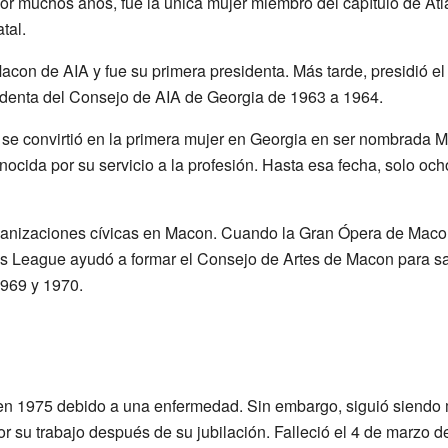
Por muchos años, fue la única mujer miembro del capítulo de At
tal.
acon de AIA y fue su primera presidenta. Más tarde, presidió el 
identa del Consejo de AIA de Georgia de 1963 a 1964.
se convirtió en la primera mujer en Georgia en ser nombrada M
nocida por su servicio a la profesión. Hasta esa fecha, solo och
ganizaciones cívicas en Macon. Cuando la Gran Ópera de Macon
s League ayudó a formar el Consejo de Artes de Macon para sal
1969 y 1970.
 en 1975 debido a una enfermedad. Sin embargo, siguió siendo
 su trabajo después de su jubilación. Falleció el 4 de marzo d