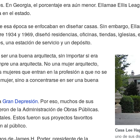
. En Georgia, el porcentaje era aún menor. Ellamae Ellis Leagu
a en el estado.
de esa época se enfocaban en diseñar casas. Sin embargo, Ella
e 1934 y 1969, diseñó residencias, oficinas, tiendas, iglesias, 
es, una estación de servicio y un depósito.
 ser una buena arquitecta, sin importar si era
pre una arquitecta. No una mujer arquitecto,
s mujeres que entran en la profesión a que no se
mujer, sino a concentrarse en ser una buena
a
Gran Depresión
. Por eso, muchos de sus
ieron de la Administración de Obras Públicas.
ales. Estos fueron sus proyectos favoritos
 al público.
Casa Lee Ha
uno de sus di
s de James H. Porter, presidente de la