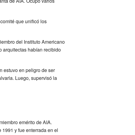
lanta de AIA. Ocupó varios
comité que unificó los
iembro del Instituto Americano
o arquitectas habían recibido
 estuvo en peligro de ser
varla. Luego, supervisó la
 miembro emérito de AIA.
e 1991 y fue enterrada en el