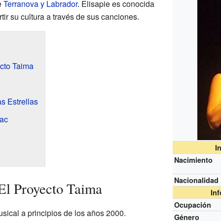
e
Terranova y Labrador
. Elisapie es conocida
ir su cultura a través de sus canciones.
ecto Taima
s Estrellas
aac
I
Nacimiento
Nacionalidad
 El Proyecto Taima
In
Ocupación
sical a principios de los años 2000.
Género