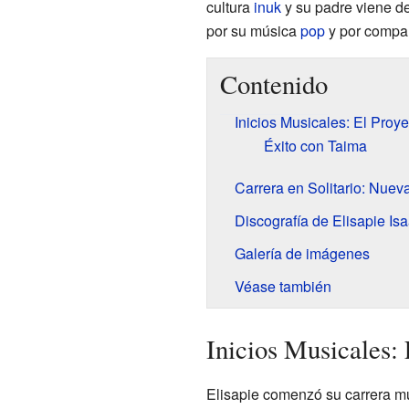
cultura
inuk
y su padre viene d
por su música
pop
y por compart
Contenido
Inicios Musicales: El Proy
Éxito con Taima
Carrera en Solitario: Nueva
Discografía de Elisapie Is
Galería de imágenes
Véase también
Inicios Musicales:
Elisapie comenzó su carrera mu