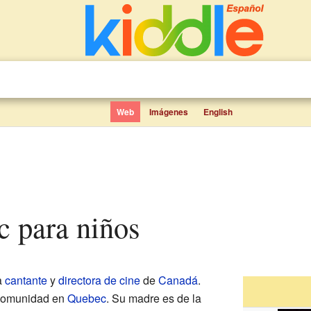
Web
Imágenes
English
ac para niños
a
cantante
y
directora de cine
de
Canadá
.
 comunidad en
Quebec
. Su madre es de la