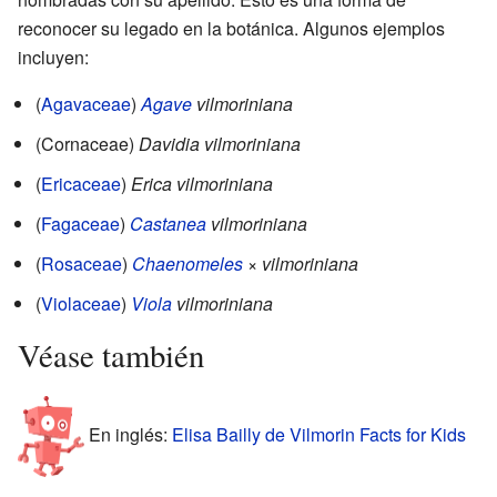
reconocer su legado en la botánica. Algunos ejemplos
incluyen:
(
Agavaceae
)
Agave
vilmoriniana
(Cornaceae)
Davidia vilmoriniana
(
Ericaceae
)
Erica vilmoriniana
(
Fagaceae
)
Castanea
vilmoriniana
(
Rosaceae
)
Chaenomeles
× vilmoriniana
(
Violaceae
)
Viola
vilmoriniana
Véase también
En inglés:
Elisa Bailly de Vilmorin Facts for Kids