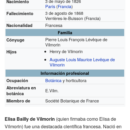
3 de mayo de 1826
Nacimiento
París
(
Francia
)
3 de agosto de 1868
Fallecimiento
Verrières-le-Buisson (Francia)
Francesa
Nacionalidad
Familia
Pierre Louis François Lévêque de
Cónyuge
Vilmorin
Henry de Vilmorin
Hijos
Auguste Louis Maurice Levêque de
Vilmorin
Información profesional
Botánica
y horticultora
Ocupación
Abreviatura en
E.Vilm.
botánica
Société Botanique de France
Miembro de
Elisa Bailly de Vilmorin
(quien firmaba como Elisa de
Vilmorin) fue una destacada científica francesa. Nació en