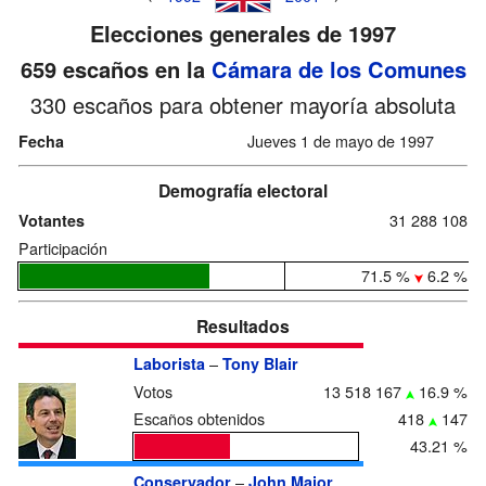
Elecciones generales de 1997
659 escaños en la
Cámara de los Comunes
330 escaños para obtener mayoría absoluta
Jueves 1 de mayo de 1997
Fecha
Demografía electoral
31 288 108
Votantes
Participación
71.5 %
6.2 %
Resultados
–
Laborista
Tony Blair
Votos
13 518 167
16.9 %
Escaños obtenidos
418
147
43.21 %
–
Conservador
John Major