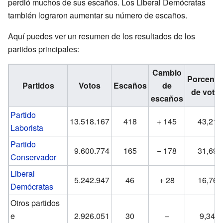
perdió muchos de sus escaños. Los Liberal Demócratas
también lograron aumentar su número de escaños.
Aquí puedes ver un resumen de los resultados de los
partidos principales:
Cambio
Porcenta
Partidos
Votos
Escaños
de
de voto
escaños
Partido
13.518.167
418
+ 145
43,21
Laborista
Partido
9.600.774
165
− 178
31,69
Conservador
Liberal
5.242.947
46
+ 28
16,76
Demócratas
Otros partidos
e
2.926.051
30
–
9,34