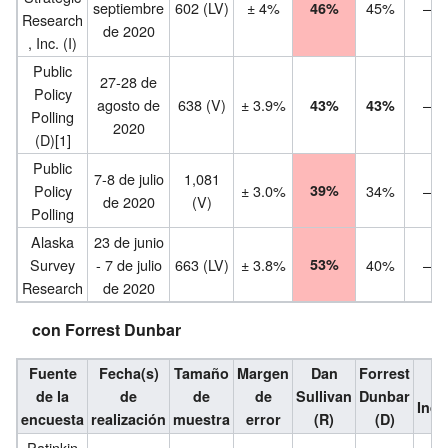
septiembre
602 (LV)
± 4%
45%
–
46%
Research
de 2020
, Inc. (I)
Public
27-28 de
Policy
agosto de
638 (V)
± 3.9%
–
43%
43%
Polling
2020
(D)
[1]
Public
7-8 de julio
1,081
Policy
± 3.0%
39%
34%
–
de 2020
(V)
Polling
Alaska
23 de junio
Survey
- 7 de julio
663 (LV)
± 3.8%
53%
40%
–
Research
de 2020
con Forrest Dunbar
Fuente
Fecha(s)
Tamaño
Margen
Dan
Forrest
O
de la
de
de
de
Sullivan
Dunbar
Inde
encuesta
realización
muestra
error
(R)
(D)
Patinkin