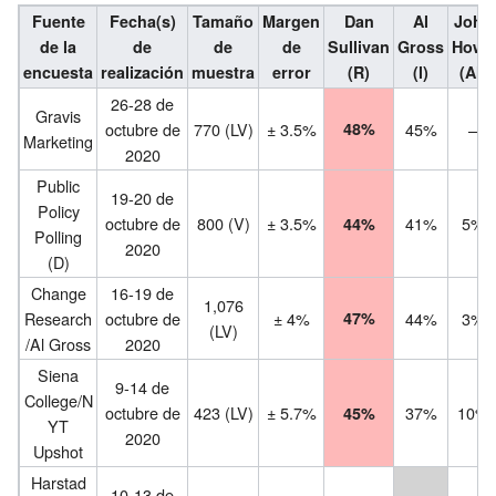
Fuente
Fecha(s)
Tamaño
Margen
Dan
Al
John
de la
de
de
de
Sullivan
Gross
Howe
encuesta
realización
muestra
error
(R)
(l)
(Al)
26-28 de
Gravis
octubre de
770 (LV)
± 3.5%
48%
45%
–
Marketing
2020
Public
19-20 de
Policy
octubre de
800 (V)
± 3.5%
41%
5%
44%
Polling
2020
(D)
Change
16-19 de
1,076
Research
octubre de
± 4%
47%
44%
3%
(LV)
/Al Gross
2020
Siena
9-14 de
College/N
octubre de
423 (LV)
± 5.7%
37%
10%
45%
YT
2020
Upshot
Harstad
10-13 de