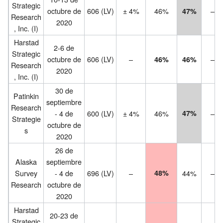
Strategic
octubre de
606 (LV)
± 4%
46%
–
47%
Research
2020
, Inc. (I)
Harstad
2-6 de
Strategic
octubre de
606 (LV)
–
–
46%
46%
Research
2020
, Inc. (I)
30 de
Patinkin
septiembre
Research
- 4 de
600 (LV)
± 4%
46%
47%
–
Strategie
octubre de
s
2020
26 de
Alaska
septiembre
Survey
- 4 de
696 (LV)
–
48%
44%
–
Research
octubre de
2020
Harstad
20-23 de
Strategic