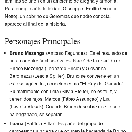
familias se unen en un ambiente de alegría y armonía.
Para completar la felicidad, Giuseppe (Emilio Orciollo
Netto), un sobrino de Geremias que nadie conocía,
aparece al final de la historia.
Personajes Principales
Bruno Mezenga
(Antonio Fagundes): Es el resultado de
un amor entre familias rivales. Nació de la relación de
Enrico Mezenga (Leonardo Brício) y Giovanna
Berdinazzi (Leticia Spiller). Bruno se convierte en un
exitoso agricultor, conocido como "El Rey del Ganado".
Su matrimonio con Leia (Silvia Pfeifer) no es feliz, y
tienen dos hijos: Marcos (Fábio Assunção) y Lia
(Lavinia Vlasak). Cuando Bruno descubre que Leia lo
ha engañado, se separan.
Luana
(Patricia Pillar): Es parte del grupo de
campesinos sin tierra que ocupan la hacienda de Bruno