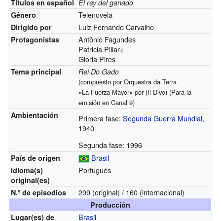
Títulos en español
El rey del ganado
Telenovela
Género
Luiz Fernando Carvalho
Dirigido por
Antônio Fagundes
Protagonistas
Patricia Pillar<
Gloria Pires
Tema principal
Rei Do Gado
(compuesto por Orquestra da Terra
«La Fuerza Mayor» por (Il Divo) (Para la
emisión en Canal 9)
Ambientación
Primera fase:
Segunda Guerra Mundial
,
1940
Segunda fase: 1996
Brasil
País de origen
Portugués
Idioma(s)
original(es)
209 (original) / 160 (internacional)
N.º
de episodios
Producción
Brasil
Lugar(es)
de