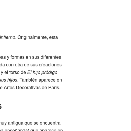
Infierno
. Originalmente, esta
eas y formas en sus diferentes
ada con otra de sus creaciones
y el torso de
El hijo pródigo
sus hijos
. También aparece en
de Artes Decorativas de París.
ó
muy antigua que se encuentra
una enseñanza) que aparece en