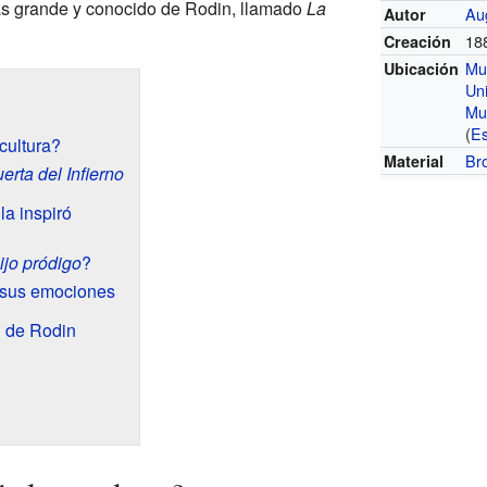
s grande y conocido de Rodin, llamado
La
Au
Autor
18
Creación
Mus
Ubicación
Un
Mu
(
Es
cultura?
Br
Material
erta del Infierno
la inspiró
ijo pródigo
?
y sus emociones
ón de Rodin