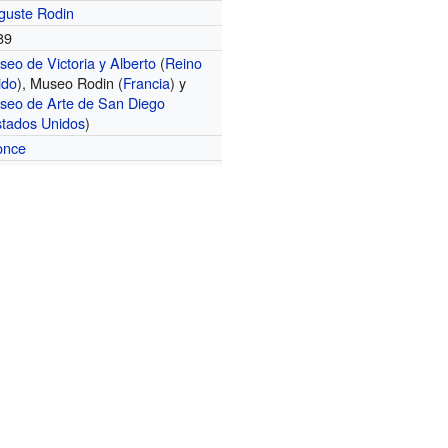
guste Rodin
89
eo de Victoria y Alberto
(
Reino
ido
), Museo Rodin (
Francia
) y
seo de Arte de San Diego
tados Unidos
)
once