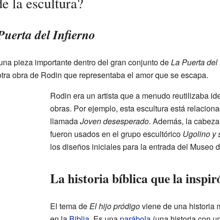
de la escultura?
Puerta del Infierno
una pieza importante dentro del gran conjunto de
La Puerta del 
 otra obra de Rodin que representaba el amor que se escapa.
Rodin era un artista que a menudo reutilizaba id
obras. Por ejemplo, esta escultura está relacion
llamada
Joven desesperado
. Además, la cabeza 
fueron usados en el grupo escultórico
Ugolino y 
los diseños iniciales para la entrada del Museo 
La historia bíblica que la inspir
El tema de
El hijo pródigo
viene de una historia 
en la
Biblia
. Es una
parábola
(una historia con 