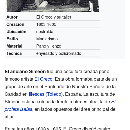
El Greco y su taller
Autor
1603-1605
Creación
destruida
Ubicación
Manierismo
Estilo
Paño y lienzo
Material
enyesado y policromado
Técnica
El anciano Simeón
fue una escultura creada por el
famoso artista
El Greco
. Esta obra formaba parte de un
grupo de arte en el Santuario de Nuestra Señora de la
Caridad en
Illescas (Toledo)
, España. La escultura de
Simeón estaba colocada frente a otra estatua, la de
El
profeta Isaías
, en lados opuestos del área principal del
altar.
Entre los años 1603 y 1605, El Greco diseñó cuatro