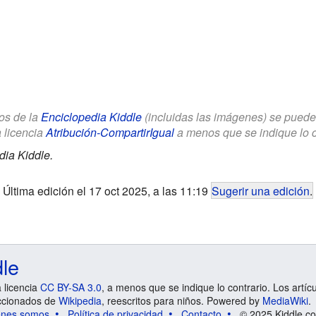
los de la
Enciclopedia Kiddle
(incluidas las imágenes) se puede u
a licencia
Atribución-CompartirIgual
a menos que se indique lo con
dia Kiddle.
Última edición el 17 oct 2025, a las 11:19
Sugerir una edición
.
dle
a licencia
CC BY-SA 3.0
, a menos que se indique lo contrario. Los artíc
ccionados de
Wikipedia
, reescritos para niños. Powered by
MediaWiki
.
énes somos
Política de privacidad
Contacto
© 2025 Kiddle.co