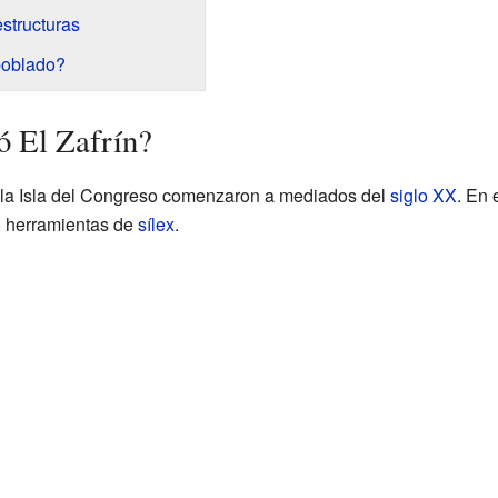
estructuras
poblado?
ó El Zafrín?
 la Isla del Congreso comenzaron a mediados del
siglo XX
. En 
ó herramientas de
sílex
.