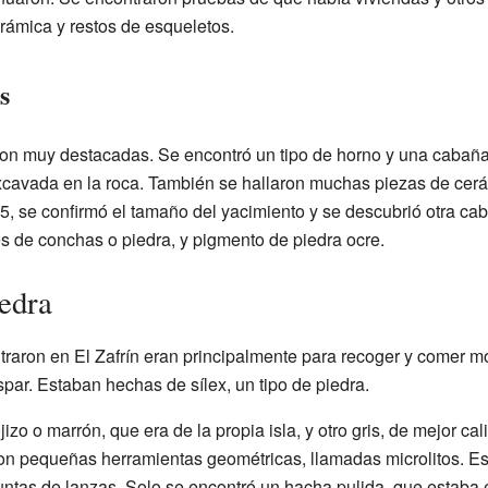
ámica y restos de esqueletos.
s
on muy destacadas. Se encontró un tipo de horno y una cabaña
xcavada en la roca. También se hallaron muchas piezas de cer
5, se confirmó el tamaño del yacimiento y se descubrió otra c
s de conchas o piedra, y pigmento de piedra ocre.
edra
raron en El Zafrín eran principalmente para recoger y comer m
spar. Estaban hechas de sílex, un tipo de piedra.
jizo o marrón, que era de la propia isla, y otro gris, de mejor ca
on pequeñas herramientas geométricas, llamadas microlitos. E
ntas de lanzas. Solo se encontró un hacha pulida, que estaba