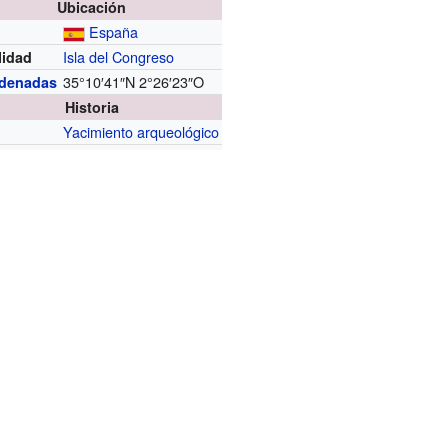
Ubicación
España
Isla del Congreso
lidad
35°10′41″N
2°26′23″O
denadas
Historia
Yacimiento arqueológico