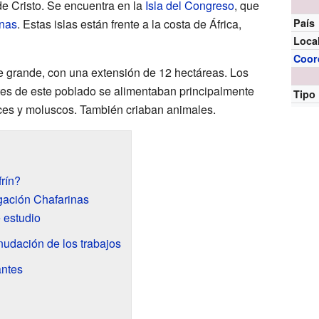
de Cristo. Se encuentra en la
Isla del Congreso
, que
inas
. Estas islas están frente a la costa de África,
País
Loca
Coor
te grande, con una extensión de 12 hectáreas. Los
tes de este poblado se alimentaban principalmente
Tipo
ces y moluscos. También criaban animales.
rín?
igación Chafarinas
 estudio
nudación de los trabajos
antes