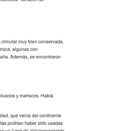
 circular muy bien conservada.
ámica, algunas con
abaña. Además, se encontraron
oluscos y mariscos. Había
lidad, que venía del continente
stas podrían haber sido usadas
 en un lugar de almacenamiento