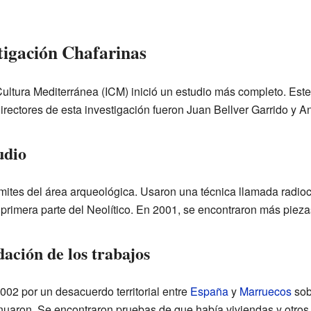
tigación Chafarinas
 Cultura Mediterránea (ICM) inició un estudio más completo. Est
directores de esta investigación fueron Juan Bellver Garrido y A
udio
límites del área arqueológica. Usaron una técnica llamada radi
 primera parte del Neolítico. En 2001, se encontraron más piez
ación de los trabajos
002 por un desacuerdo territorial entre
España
y
Marruecos
sob
inuaron. Se encontraron pruebas de que había viviendas y otros 