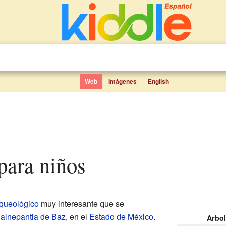
Web
Imágenes
English
 para niños
rqueológico
muy interesante que se
lalnepantla de Baz
, en el
Estado de México
.
Arbol