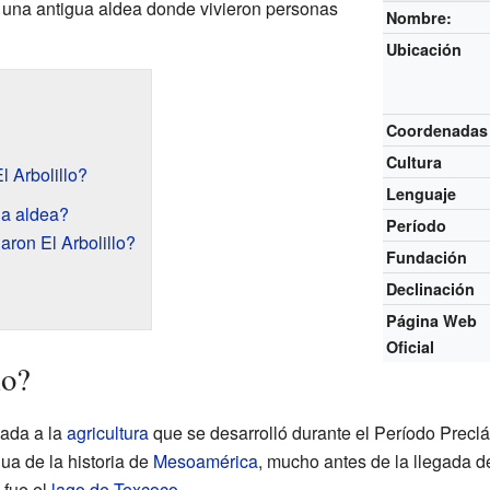
e una antigua aldea donde vivieron personas
Nombre:
Ubicación
Coordenadas
Cultura
 Arbolillo?
Lenguaje
la aldea?
Período
aron El Arbolillo?
Fundación
Declinación
Página Web
Oficial
lo?
cada a la
agricultura
que se desarrolló durante el Período Prec
ua de la historia de
Mesoamérica
, mucho antes de la llegada d
 fue el
lago de Texcoco
.