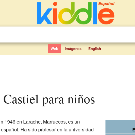
Web
Imágenes
English
s Castiel para niños
en 1946 en Larache, Marruecos, es un
español. Ha sido profesor en la universidad
E