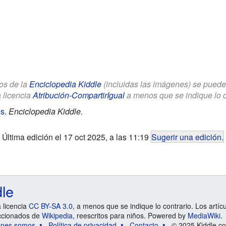
los de la
Enciclopedia Kiddle
(incluidas las imágenes) se puede u
a licencia
Atribución-CompartirIgual
a menos que se indique lo con
os
.
Enciclopedia Kiddle.
Última edición el 17 oct 2025, a las 11:19
Sugerir una edición
.
dle
a licencia
CC BY-SA 3.0
, a menos que se indique lo contrario. Los artíc
ccionados de
Wikipedia
, reescritos para niños. Powered by
MediaWiki
.
énes somos
Política de privacidad
Contacto
© 2025 Kiddle.co