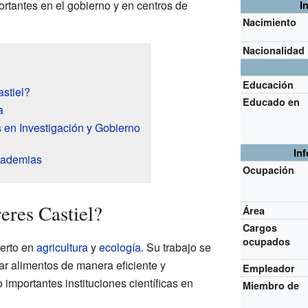
tantes en el gobierno y en centros de
I
Nacimiento
Nacionalidad
Educación
stiel?
Educado en
a
 en Investigación y Gobierno
In
cademias
Ocupación
eres Castiel?
Área
Cargos
ocupados
perto en
agricultura
y
ecología
. Su trabajo se
r alimentos de manera eficiente y
Empleador
 importantes instituciones científicas en
Miembro de