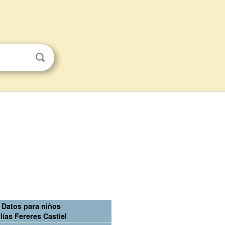
Datos para niños
lías Fereres Castiel