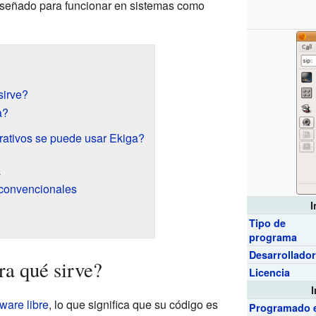
 diseñado para funcionar en sistemas como
sirve?
a?
ativos se puede usar Ekiga?
a
 convencionales
I
Tipo de
programa
Desarrollado
ra qué sirve?
Licencia
tware libre
, lo que significa que su código es
Programado 