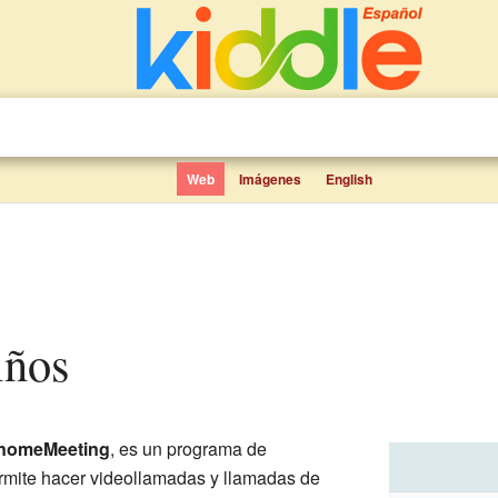
Web
Imágenes
English
iños
nomeMeeting
, es un programa de
rmite hacer videollamadas y llamadas de