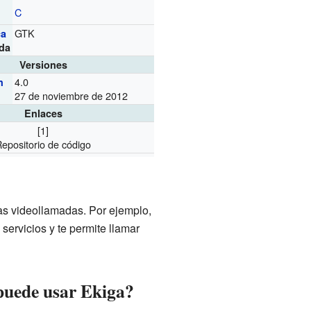
C
GTK
ca
da
Versiones
4.0
n
27 de noviembre de 2012
Enlaces
[1]
epositorio de código
s videollamadas. Por ejemplo,
ervicios y te permite llamar
 puede usar Ekiga?