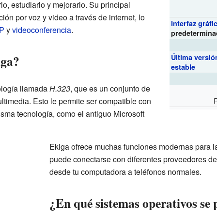
o, estudiarlo y mejorarlo. Su principal
ión por voz y video a través de internet, lo
Interfaz gráfi
IP
y
videoconferencia
.
predetermina
iga?
Última versió
estable
ología llamada
H.323
, que es un conjunto de
ltimedia. Esto le permite ser compatible con
R
sma tecnología, como el antiguo Microsoft
Ekiga ofrece muchas funciones modernas para la
puede conectarse con diferentes proveedores de s
desde tu computadora a teléfonos normales.
¿En qué sistemas operativos se