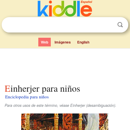
Web
Imágenes
English
Einherjer para niños
Enciclopedia para niños
Para otros usos de este término, véase Einherjer (desambiguación).