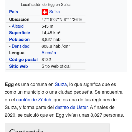
Localización de Egg en Suiza
Suiza
País
Ubicación
47°18′07″N
8°41′26″E
•
Altitud
545 m
14,48 km²
Superficie
8,827 hab.
Población
•
Densidad
608.8 hab./km²
Alemán
Lengua
8132
Código postal
Sitio web oficial
Sitio web
Egg
es una comuna en
Suiza
, lo que significa que es
como un municipio o una ciudad pequeña. Se encuentra
en el
cantón de Zúrich
, que es una de las regiones de
Suiza, y forma parte del
distrito de Uster
. A finales de
2020, se calculó que en Egg vivían unas 8,827 personas.
Contenido