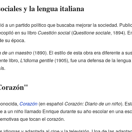
ociales y la lengua italiana
ó a un partido político que buscaba mejorar la sociedad. Public
ecopiló en su libro
Cuestión social
(
Questione sociale
, 1894). E
de su época.
 de un maestro
(1890). El estilo de esta obra era diferente a su
nte libro,
L'idioma gentile
(1905), fue una defensa de la lengua 
ís.
Corazón"
conocida,
Corazón
(en español
Corazón: Diario de un niño
). Es
gue a un niño llamado Enrique durante su año escolar en una escu
s emotivas que tocan el corazón.
 idiomas y adaptada al cine y la televisión. Una de las adapta