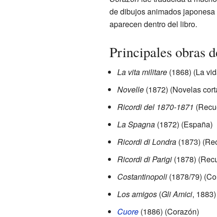
de dibujos animados japonesa
aparecen dentro del libro.
Principales obras
La vita militare
(1868) (La vida
Novelle
(1872) (Novelas cort
Ricordi del 1870-1871
(Recu
La Spagna
(1872) (España)
Ricordi di Londra
(1873) (Re
Ricordi di Parigi
(1878) (Recu
Costantinopoli
(1878/79) (Co
Los amigos
(
Gli Amici
, 1883)
Cuore
(1886) (Corazón)