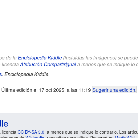
los de la
Enciclopedia Kiddle
(incluidas las imágenes) se puede u
a licencia
Atribución-CompartirIgual
a menos que se indique lo con
s
.
Enciclopedia Kiddle.
Última edición el 17 oct 2025, a las 11:19
Sugerir una edición
.
dle
a licencia
CC BY-SA 3.0
, a menos que se indique lo contrario. Los artíc
ccionados de
Wikipedia
, reescritos para niños. Powered by
MediaWiki
.