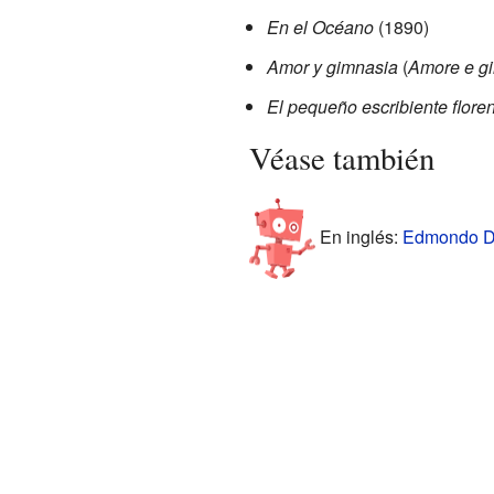
En el Océano
(1890)
Amor y gimnasia
(
Amore e gi
El pequeño escribiente floren
Véase también
En inglés:
Edmondo De