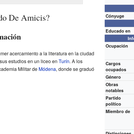
do De Amicis?
Cónyuge
Educado en
mación
In
Ocupación
er acercamiento a la literatura en la ciudad
 sus estudios en un liceo en
Turín
. A los
Cargos
cademia Militar de
Módena
, donde se graduó
ocupados
Género
Obras
notables
Partido
político
Miembro de
Distinciones