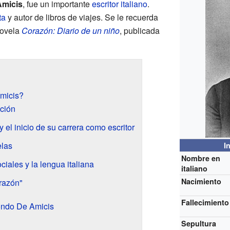
micis
, fue un importante
escritor
italiano
.
ta
y autor de libros de viajes. Se le recuerda
novela
Corazón: Diario de un niño
, publicada
micis?
ción
y el inicio de su carrera como escritor
elas
I
Nombre en
ciales y la lengua italiana
italiano
Nacimiento
razón"
Fallecimiento
ondo De Amicis
Sepultura