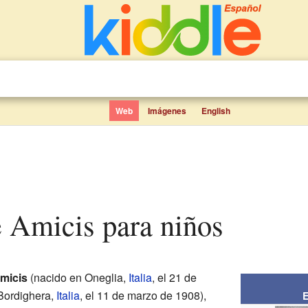
Web
Imágenes
English
 Amicis para niños
micis
(nacido en Oneglia,
Italia
, el 21 de
 Bordighera,
Italia
, el 11 de marzo de 1908),