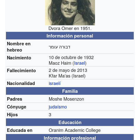
Dvora Omer en 1951.
Información personal
Nombre en
דבורה עומר
hebreo
10 de octubre de 1932
Nacimiento
Maoz Haim (
Israel
)
2 de mayo de 2013
Fallecimiento
Kfar Ma'as (Israel)
israelí
Nacionalidad
Familia
Moshe Mosenzon
Padres
judaísmo
Cónyuge
3
Hijos
Educación
Oranim Academic College
Educada en
Información profesional