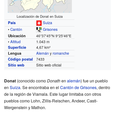
Localización de Donat en Suiza
Suiza
País
•
Cantón
Grisones
Ubicación
46°37′45″N
9°25′46″E
•
Altitud
1.043 m
4,67 km²
Superficie
Alemán
y
romanche
Lengua
7433
Código postal
Sitio web oficial
Sitio web
Donat
(conocido como
Donath
en
alemán
) fue un pueblo
en
Suiza
. Se encontraba en el
Cantón de Grisones
, dentro
de la región de Viamala. Este lugar limitaba con otros
pueblos como Lohn, Zillis-Reischen, Andeer, Casti-
Wergenstein y Mathon.