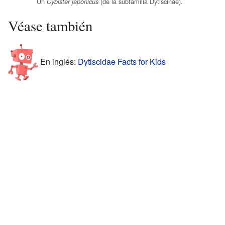
Un
(de la subfamilia Dytiscinae).
Cybister japonicus
Véase también
En inglés:
Dytiscidae Facts for Kids