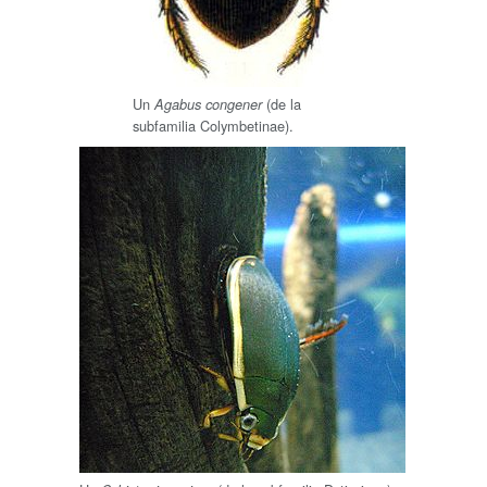
Un
(de la
Agabus congener
subfamilia Colymbetinae).