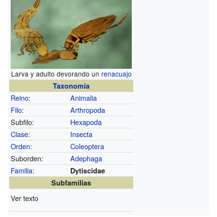
Larva y adulto devorando un
renacuajo
Taxonomía
Reino
:
Animalia
Filo
:
Arthropoda
Subfilo:
Hexapoda
Clase
:
Insecta
Orden
:
Coleoptera
Suborden:
Adephaga
Familia
:
Dytiscidae
Subfamilias
Ver texto