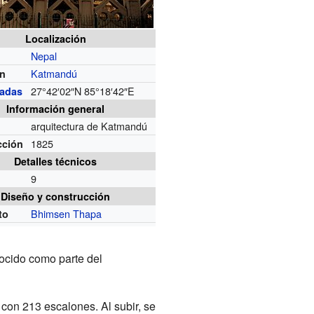
Localización
Nepal
Katmandú
ón
27°42′02″N
85°18′42″E
adas
Información general
arquitectura de Katmandú
1825
cción
Detalles técnicos
9
Diseño y construcción
Bhimsen Thapa
to
ocido como parte del
l con 213 escalones. Al subir, se