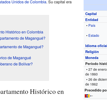
stados Unidos de Colombia
. Su capital era
Capital
Entidad
•
País
o Histórico en Colombia
•
Estado
epartamento de Magangué?
Idioma oficia
partamento de Magangué?
Religión
órico de Magangué
Moneda
berano de Bolívar?
Período hist
• 27 de enero
de 1860
• 26 de dicie
de 1862
rtamento Histórico en
Precedido po
←