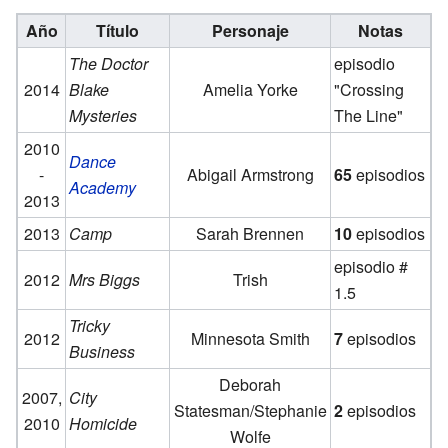
Año
Título
Personaje
Notas
The Doctor
episodio
2014
Blake
Amelia Yorke
"Crossing
Mysteries
The Line"
2010
Dance
-
Abigail Armstrong
65
episodios
Academy
2013
2013
Camp
Sarah Brennen
10
episodios
episodio #
2012
Mrs Biggs
Trish
1.5
Tricky
2012
Minnesota Smith
7
episodios
Business
Deborah
2007,
City
Statesman/Stephanie
2
episodios
2010
Homicide
Wolfe