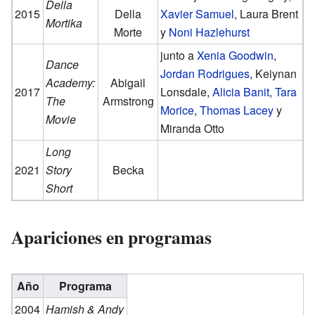
Della
2015
Della
Xavier Samuel
, Laura Brent
Mortika
Morte
y
Noni Hazlehurst
junto a
Xenia Goodwin
,
Dance
Jordan Rodrigues
, Keiynan
Academy:
Abigail
2017
Lonsdale,
Alicia Banit
,
Tara
The
Armstrong
Morice
,
Thomas Lacey
y
Movie
Miranda Otto
Long
2021
Story
Becka
Short
Apariciones en programas
Año
Programa
2004
Hamish & Andy