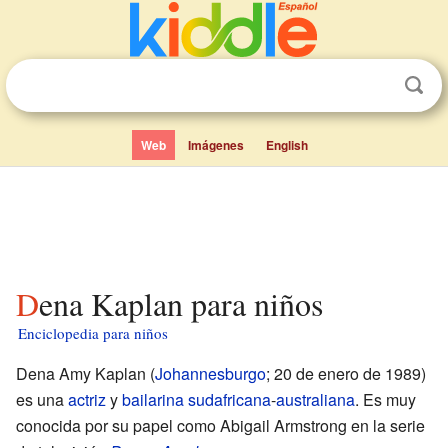
Web
Imágenes
English
Dena Kaplan para niños
Enciclopedia para niños
Dena Amy Kaplan (
Johannesburgo
; 20 de enero de 1989)
es una
actriz
y
bailarina
sudafricana
-
australiana
. Es muy
conocida por su papel como Abigail Armstrong en la serie