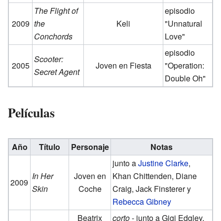
The Flight of
episodio
2009
the
Keli
"Unnatural
Conchords
Love"
episodio
Scooter:
2005
Joven en Fiesta
"Operation:
Secret Agent
Double Oh"
Películas
Año
Título
Personaje
Notas
junto a
Justine Clarke
,
In Her
Joven en
Khan Chittenden, Diane
2009
Skin
Coche
Craig, Jack Finsterer y
Rebecca Gibney
Beatrix
corto
- junto a Gigi Edgley,