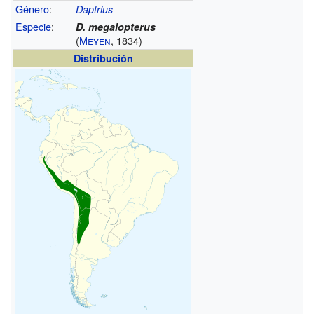
Género
:
Daptrius
Especie
:
D. megalopterus
(
Meyen
, 1834)
Distribución