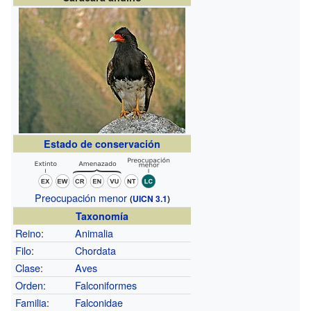
Estado de conservación
Preocupación menor
(
UICN 3.1
)
Taxonomía
Reino
:
Animalia
Filo
:
Chordata
Clase
:
Aves
Orden
:
Falconiformes
Familia
:
Falconidae